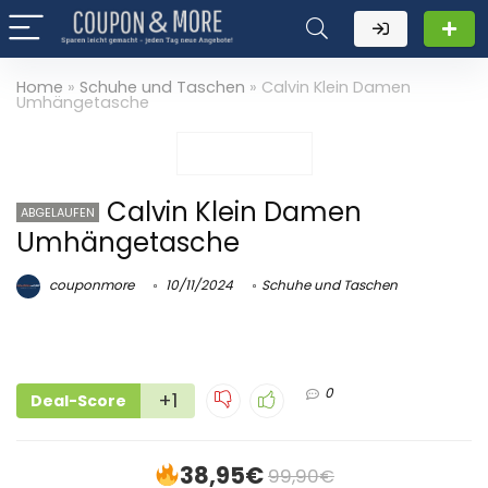
Home
»
Schuhe und Taschen
»
Calvin Klein Damen
Umhängetasche
Calvin Klein Damen
ABGELAUFEN
Umhängetasche
couponmore
10/11/2024
Schuhe und Taschen
0
+1
Deal-Score
38,95€
99,90€