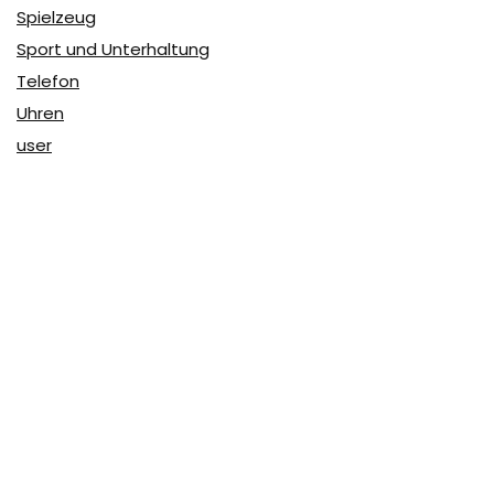
Spielzeug
Sport und Unterhaltung
Telefon
Uhren
user
Über Coupon & More
Als Team von
Coupon & More
verfolgen wir täglich die
Rabatte im Internet und vergleichen die Preise, um die
besten Angebote auf unserer Seite zu teilen.
So erfahren Sie, wo Sie beim Online-Shopping am
vorteilhaftesten einkaufen können und wo die höchsten
Rabatte möglich sind.