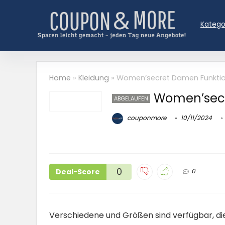
Katego
Home
»
Kleidung
»
Women’secret Damen Funkti
Women’secr
ABGELAUFEN
couponmore
10/11/2024
0
Deal-Score
0
Verschiedene und Größen sind verfügbar, die