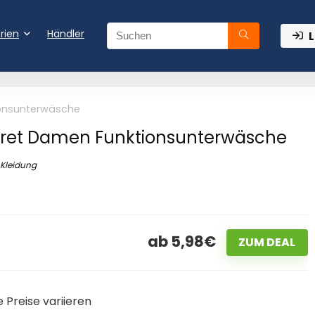
rien
Händler
L
onsunterwäsche
et Damen Funktionsunterwäsche
Kleidung
ab 5,98€
ZUM DEAL
 Preise variieren