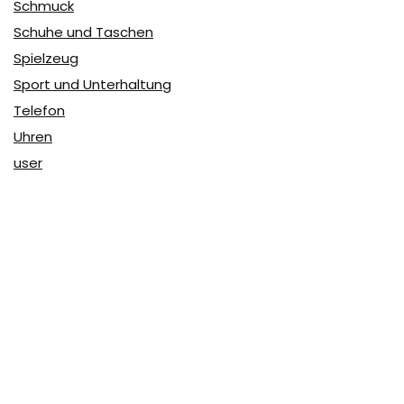
Schmuck
Schuhe und Taschen
Spielzeug
Sport und Unterhaltung
Telefon
Uhren
user
Über Coupon & More
Als Team von
Coupon & More
verfolgen wir täglich die
Rabatte im Internet und vergleichen die Preise, um die
besten Angebote auf unserer Seite zu teilen.
So erfahren Sie, wo Sie beim Online-Shopping am
vorteilhaftesten einkaufen können und wo die höchsten