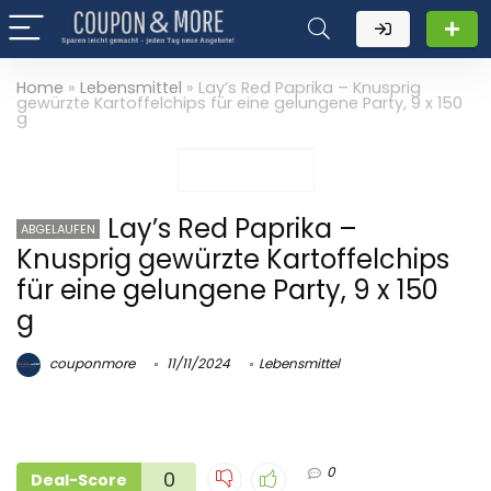
Home
»
Lebensmittel
»
Lay’s Red Paprika – Knusprig
gewürzte Kartoffelchips für eine gelungene Party, 9 x 150
g
Lay’s Red Paprika –
ABGELAUFEN
Knusprig gewürzte Kartoffelchips
für eine gelungene Party, 9 x 150
g
couponmore
11/11/2024
Lebensmittel
0
0
Deal-Score