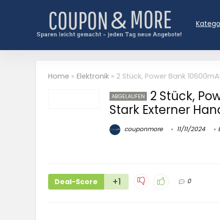
Katego
Home
»
Elektronik
»
2 Stück, Power Bank 10600mAh
2 Stück, Po
ABGELAUFEN
Stark Externer Ha
couponmore
11/11/2024
+1
Deal-Score
0