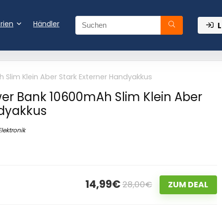
rien
Händler
L
 Slim Klein Aber Stark Externer Handyakkus
wer Bank 10600mAh Slim Klein Aber
ndyakkus
Elektronik
14,99€
28,00€
ZUM DEAL