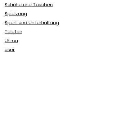
Schuhe und Taschen
Spielzeug
Sport und Unterhaltung
Telefon
Uhren
user
Über Coupon & More
Als Team von
Coupon & More
verfolgen wir täglich die
Rabatte im Internet und vergleichen die Preise, um die
besten Angebote auf unserer Seite zu teilen.
So erfahren Sie, wo Sie beim Online-Shopping am
vorteilhaftesten einkaufen können und wo die höchsten
Rabatte möglich sind.