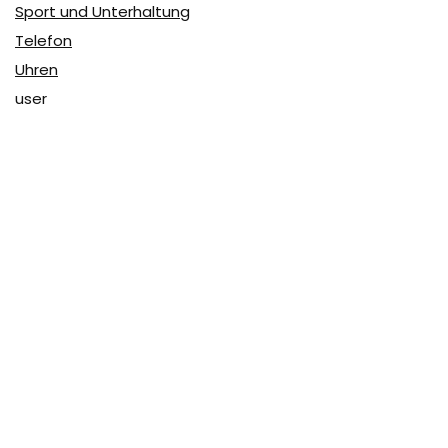
Sport und Unterhaltung
Telefon
Uhren
user
Über Coupon & More
Als Team von
Coupon & More
verfolgen wir täglich die
Rabatte im Internet und vergleichen die Preise, um die
besten Angebote auf unserer Seite zu teilen.
So erfahren Sie, wo Sie beim Online-Shopping am
vorteilhaftesten einkaufen können und wo die höchsten
Rabatte möglich sind.