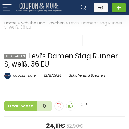
Home
»
Schuhe und Taschen
»
Levi’s Damen Stag Runner
S, weiß, 36 EU
Levi’s Damen Stag Runner
ABGELAUFEN
S, weiß, 36 EU
couponmore
12/11/2024
Schuhe und Taschen
0
0
Deal-Score
24,11€
52,90€