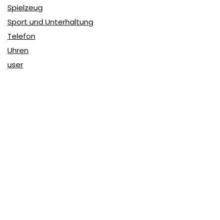
Spielzeug
Sport und Unterhaltung
Telefon
Uhren
user
Über Coupon & More
Als Team von
Coupon & More
verfolgen wir täglich die
Rabatte im Internet und vergleichen die Preise, um die
besten Angebote auf unserer Seite zu teilen.
So erfahren Sie, wo Sie beim Online-Shopping am
vorteilhaftesten einkaufen können und wo die höchsten
Rabatte möglich sind.