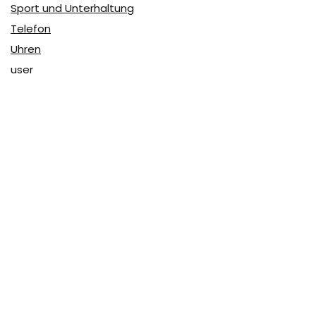
Sport und Unterhaltung
Telefon
Uhren
user
Über Coupon & More
Als Team von
Coupon & More
verfolgen wir täglich die
Rabatte im Internet und vergleichen die Preise, um die
besten Angebote auf unserer Seite zu teilen.
So erfahren Sie, wo Sie beim Online-Shopping am
vorteilhaftesten einkaufen können und wo die höchsten
Rabatte möglich sind.