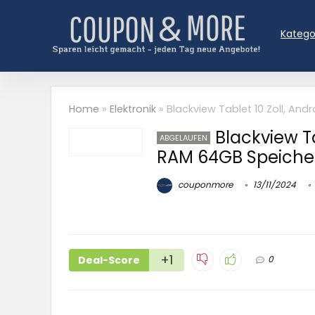
Katego
Home
»
Elektronik
»
Blackview Tablet 10 Zoll, And
Blackview Ta
ABGELAUFEN
RAM 64GB Speicher
couponmore
13/11/2024
+1
Deal-Score
0