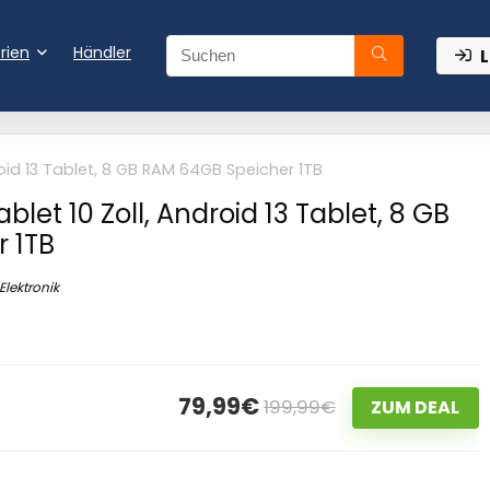
rien
Händler
L
roid 13 Tablet, 8 GB RAM 64GB Speicher 1TB
blet 10 Zoll, Android 13 Tablet, 8 GB
 1TB
Elektronik
79,99€
199,99€
ZUM DEAL