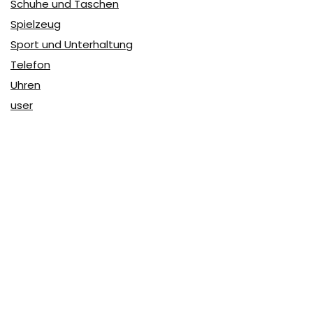
Schuhe und Taschen
Spielzeug
Sport und Unterhaltung
Telefon
Uhren
user
Über Coupon & More
Als Team von
Coupon & More
verfolgen wir täglich die
Rabatte im Internet und vergleichen die Preise, um die
besten Angebote auf unserer Seite zu teilen.
So erfahren Sie, wo Sie beim Online-Shopping am
vorteilhaftesten einkaufen können und wo die höchsten
Rabatte möglich sind.