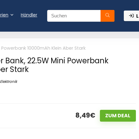
rien
Händler
L
i Powerbank 10000mAh Klein Aber Stark
r Bank, 22.5W Mini Powerbank
er Stark
Elektronik
8,49€
ZUM DEAL