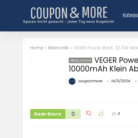
Katego
Home
»
Elektronik
»
VEGER Power Bank, 22.5W Min
VEGER Powe
ABGELAUFEN
10000mAh Klein Ab
couponmore
14/11/2024
0
Deal-Score
0