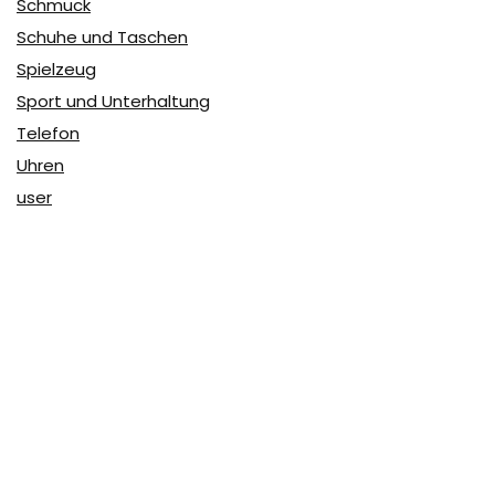
Schmuck
Schuhe und Taschen
Spielzeug
Sport und Unterhaltung
Telefon
Uhren
user
Über Coupon & More
Als Team von
Coupon & More
verfolgen wir täglich die
Rabatte im Internet und vergleichen die Preise, um die
besten Angebote auf unserer Seite zu teilen.
So erfahren Sie, wo Sie beim Online-Shopping am
vorteilhaftesten einkaufen können und wo die höchsten