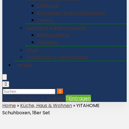
Elektronik
Bürobedarf und Schreibwaren
Telefon
Spielzeug & Babyprodukte
Babyprodukte
Spielzeug
Auto
AutoSport & Unterhaltung
Händler
Login / Register is disabled
Eintragen
Home
»
Küche, Haus & Wohnen
»
YITAHOME
Schuhboxen, 18er Set