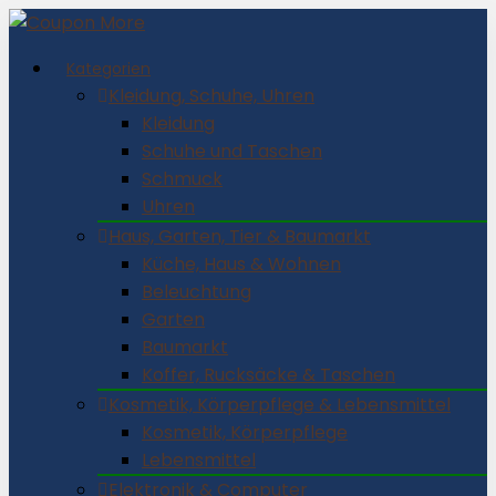
Kategorien
Kleidung, Schuhe, Uhren
Kleidung
Schuhe und Taschen
Schmuck
Uhren
Haus, Garten, Tier & Baumarkt
Küche, Haus & Wohnen
Beleuchtung
Garten
Baumarkt
Koffer, Rucksäcke & Taschen
Kosmetik, Körperpflege & Lebensmittel
Kosmetik, Körperpflege
Lebensmittel
Elektronik & Computer