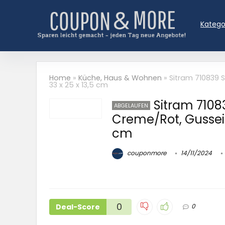
Katego
Home
»
Küche, Haus & Wohnen
»
Sitram 710839 
33 x 25 x 13,5 cm
Sitram 7108
ABGELAUFEN
Creme/Rot, Gusseis
cm
couponmore
14/11/2024
0
Deal-Score
0