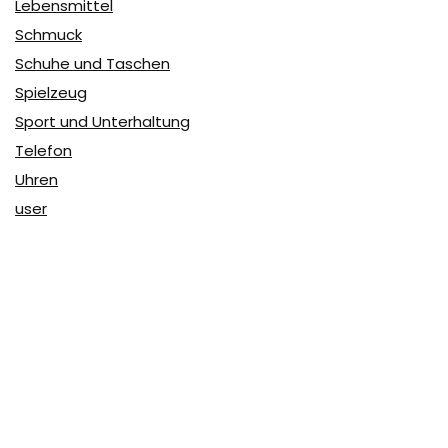
Lebensmittel
Schmuck
Schuhe und Taschen
Spielzeug
Sport und Unterhaltung
Telefon
Uhren
user
Über Coupon & More
Als Team von
Coupon & More
verfolgen wir täglich die
Rabatte im Internet und vergleichen die Preise, um die
besten Angebote auf unserer Seite zu teilen.
So erfahren Sie, wo Sie beim Online-Shopping am