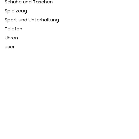
Schuhe und Taschen
Spielzeug
Sport und Unterhaltung
Telefon
Uhren
user
Über Coupon & More
Als Team von
Coupon & More
verfolgen wir täglich die
Rabatte im Internet und vergleichen die Preise, um die
besten Angebote auf unserer Seite zu teilen.
So erfahren Sie, wo Sie beim Online-Shopping am
vorteilhaftesten einkaufen können und wo die höchsten
Rabatte möglich sind.