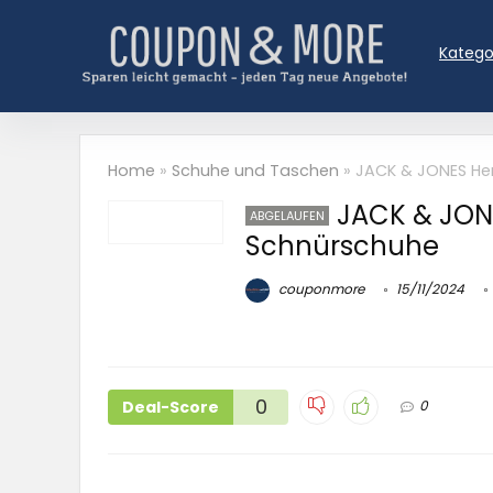
Katego
Home
»
Schuhe und Taschen
»
JACK & JONES He
JACK & JON
ABGELAUFEN
Schnürschuhe
couponmore
15/11/2024
0
Deal-Score
0