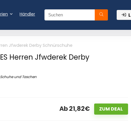
rien
Händler
L
rren Jfwderek Derby Schnürschuhe
ES Herren Jfwderek Derby
Schuhe und Taschen
Ab 21,82€
ZUM DEAL