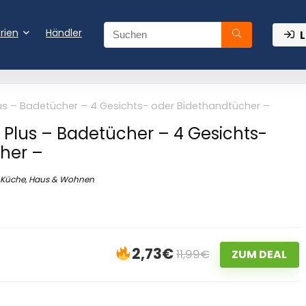
rien
Händler
L
us – Badetücher – 4 Gesichts- oder Bidethandtücher –
 Plus – Badetücher – 4 Gesichts-
her –
Küche, Haus & Wohnen
2,73€
11,99€
ZUM DEAL