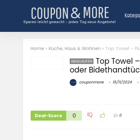
Katego
Home
»
Küche, Haus & Wohnen
»
Top Towel – Pl
Top Towel –
ABGELAUFEN
oder Bidethandtüc
couponmore
15/11/2024
0
Deal-Score
0