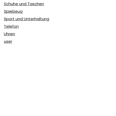
Schuhe und Taschen
Spielzeug
Sport und Unterhaltung
Telefon
Uhren
user
Über Coupon & More
Als Team von
Coupon & More
verfolgen wir täglich die
Rabatte im Internet und vergleichen die Preise, um die
besten Angebote auf unserer Seite zu teilen.
So erfahren Sie, wo Sie beim Online-Shopping am
vorteilhaftesten einkaufen können und wo die höchsten
Rabatte möglich sind.