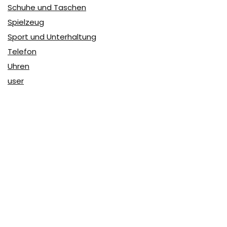
Schuhe und Taschen
Spielzeug
Sport und Unterhaltung
Telefon
Uhren
user
Über Coupon & More
Als Team von
Coupon & More
verfolgen wir täglich die
Rabatte im Internet und vergleichen die Preise, um die
besten Angebote auf unserer Seite zu teilen.
So erfahren Sie, wo Sie beim Online-Shopping am
vorteilhaftesten einkaufen können und wo die höchsten
Rabatte möglich sind.