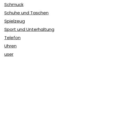
Schmuck
Schuhe und Taschen
Spielzeug
Sport und Unterhaltung
Telefon
Uhren
user
Über Coupon & More
Als Team von
Coupon & More
verfolgen wir täglich die
Rabatte im Internet und vergleichen die Preise, um die
besten Angebote auf unserer Seite zu teilen.
So erfahren Sie, wo Sie beim Online-Shopping am
vorteilhaftesten einkaufen können und wo die höchsten