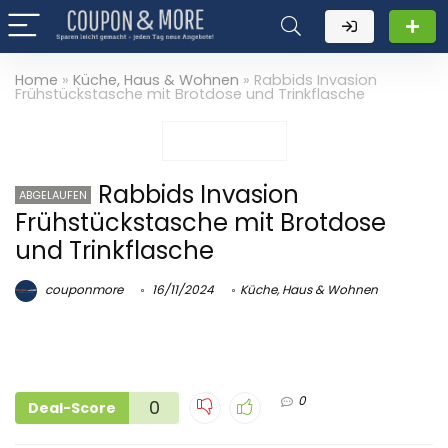
Home
»
Küche, Haus & Wohnen
»
Rabbids Invasion
Frühstückstasche mit Brotdose und Trinkflasche
Rabbids Invasion
ABGELAUFEN
Frühstückstasche mit Brotdose
und Trinkflasche
couponmore
16/11/2024
Küche, Haus & Wohnen
0
0
Deal-Score