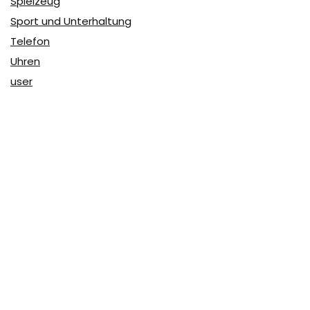
Spielzeug
Sport und Unterhaltung
Telefon
Uhren
user
Über Coupon & More
Als Team von
Coupon & More
verfolgen wir täglich die
Rabatte im Internet und vergleichen die Preise, um die
besten Angebote auf unserer Seite zu teilen.
So erfahren Sie, wo Sie beim Online-Shopping am
vorteilhaftesten einkaufen können und wo die höchsten
Rabatte möglich sind.