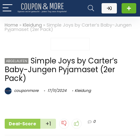
Home
»
Kleidung
»
Simple Joys by Carter’s Baby-Jungen
Pyjamaset (2er Pack)
Simple Joys by Carter’s
ABGELAUFEN
Baby-Jungen Pyjamaset (2er
Pack)
couponmore
17/11/2024
Kleidung
0
+1
Deal-Score