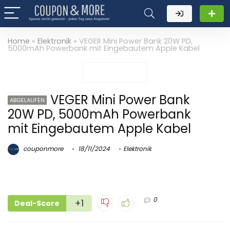
Home
»
Elektronik
»
VEGER Mini Power Bank 20W PD,
5000mAh Powerbank mit Eingebautem Apple Kabel
VEGER Mini Power Bank
ABGELAUFEN
20W PD, 5000mAh Powerbank
mit Eingebautem Apple Kabel
couponmore
18/11/2024
Elektronik
0
+1
Deal-Score