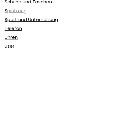
Schuhe und Taschen
Spielzeug
Sport und Unterhaltung
Telefon
Uhren
user
Über Coupon & More
Als Team von
Coupon & More
verfolgen wir täglich die
Rabatte im Internet und vergleichen die Preise, um die
besten Angebote auf unserer Seite zu teilen.
So erfahren Sie, wo Sie beim Online-Shopping am
vorteilhaftesten einkaufen können und wo die höchsten
Rabatte möglich sind.