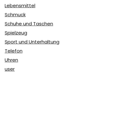
Lebensmittel
Schmuck
Schuhe und Taschen
Spielzeug
Sport und Unterhaltung
Telefon
Uhren
user
Über Coupon & More
Als Team von
Coupon & More
verfolgen wir täglich die
Rabatte im Internet und vergleichen die Preise, um die
besten Angebote auf unserer Seite zu teilen.