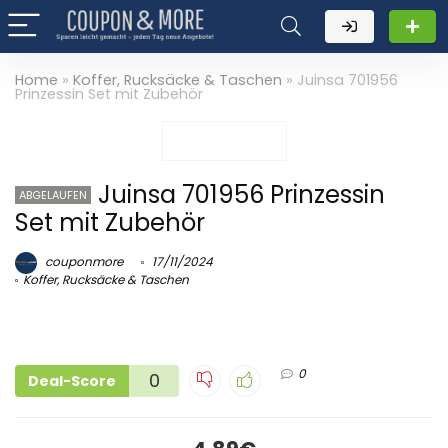
Home
»
Koffer, Rucksäcke & Taschen
»
Juinsa 701956
Prinzessin Set mit Zubehör
Juinsa 701956 Prinzessin
ABGELAUFEN
Set mit Zubehör
couponmore
17/11/2024
Koffer, Rucksäcke & Taschen
0
0
Deal-Score