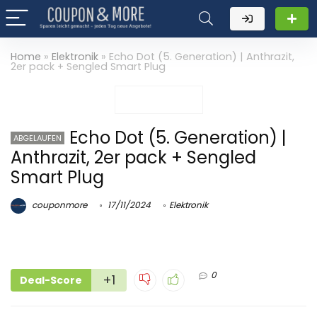
Home
»
Elektronik
»
Echo Dot (5. Generation) | Anthrazit,
2er pack + Sengled Smart Plug
Echo Dot (5. Generation) |
ABGELAUFEN
Anthrazit, 2er pack + Sengled
Smart Plug
couponmore
17/11/2024
Elektronik
0
+1
Deal-Score