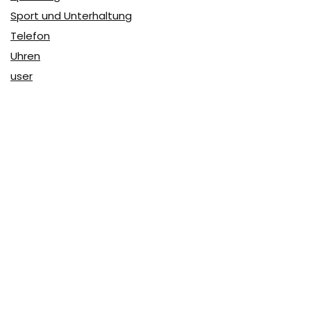
Sport und Unterhaltung
Telefon
Uhren
user
Über Coupon & More
Als Team von
Coupon & More
verfolgen wir täglich die
Rabatte im Internet und vergleichen die Preise, um die
besten Angebote auf unserer Seite zu teilen.
So erfahren Sie, wo Sie beim Online-Shopping am
vorteilhaftesten einkaufen können und wo die höchsten
Rabatte möglich sind.