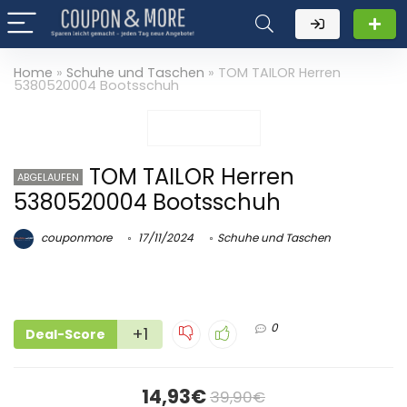
Home
»
Schuhe und Taschen
»
TOM TAILOR Herren
5380520004 Bootsschuh
TOM TAILOR Herren
ABGELAUFEN
5380520004 Bootsschuh
couponmore
17/11/2024
Schuhe und Taschen
0
+1
Deal-Score
14,93€
39,90€