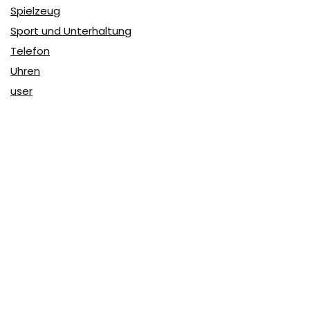
Spielzeug
Sport und Unterhaltung
Telefon
Uhren
user
Über Coupon & More
Als Team von
Coupon & More
verfolgen wir täglich die
Rabatte im Internet und vergleichen die Preise, um die
besten Angebote auf unserer Seite zu teilen.
So erfahren Sie, wo Sie beim Online-Shopping am
vorteilhaftesten einkaufen können und wo die höchsten
Rabatte möglich sind.