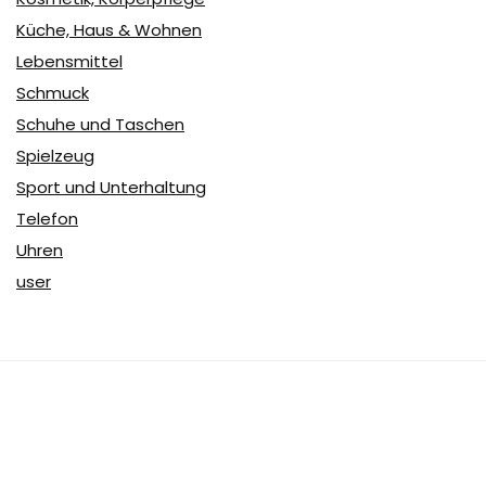
Küche, Haus & Wohnen
Lebensmittel
Schmuck
Schuhe und Taschen
Spielzeug
Sport und Unterhaltung
Telefon
Uhren
user
Über Coupon & More
Als Team von
Coupon & More
verfolgen wir täglich die
Rabatte im Internet und vergleichen die Preise, um die