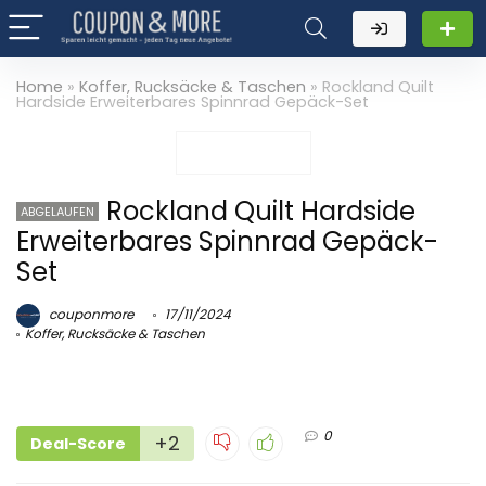
Home
»
Koffer, Rucksäcke & Taschen
»
Rockland Quilt
Hardside Erweiterbares Spinnrad Gepäck-Set
Rockland Quilt Hardside
ABGELAUFEN
Erweiterbares Spinnrad Gepäck-
Set
couponmore
17/11/2024
Koffer, Rucksäcke & Taschen
0
+2
Deal-Score