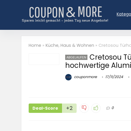
Katego
Home
»
Küche, Haus & Wohnen
»
Cretosou Türha
Cretosou Tü
ABGELAUFEN
hochwertige Alum
couponmore
17/11/2024
+2
Deal-Score
0