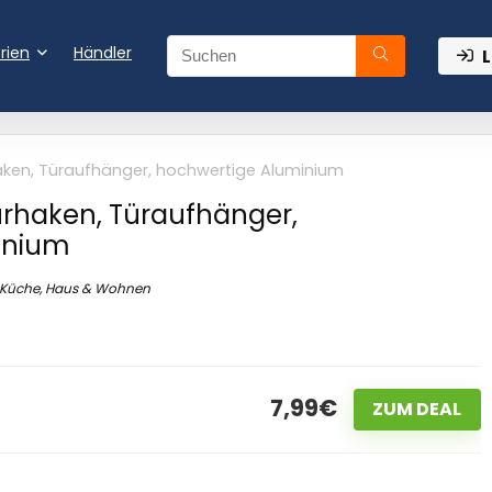
rien
Händler
L
ken, Türaufhänger, hochwertige Aluminium
rhaken, Türaufhänger,
inium
Küche, Haus & Wohnen
7,99€
ZUM DEAL