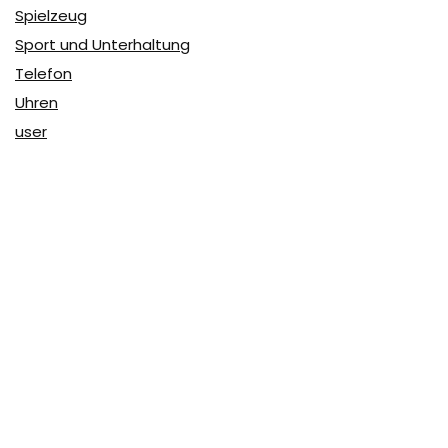
Spielzeug
Sport und Unterhaltung
Telefon
Uhren
user
Über Coupon & More
Als Team von
Coupon & More
verfolgen wir täglich die
Rabatte im Internet und vergleichen die Preise, um die
besten Angebote auf unserer Seite zu teilen.
So erfahren Sie, wo Sie beim Online-Shopping am
vorteilhaftesten einkaufen können und wo die höchsten
Rabatte möglich sind.