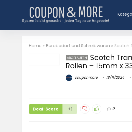
Katego
Home
»
Bürobedarf und Schreibwaren
»
Scotch 
Scotch Tra
ABGELAUFEN
Rollen – 15mm x 
couponmore
18/11/2024
+1
Deal-Score
0