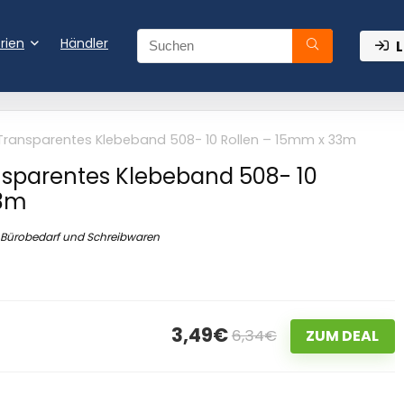
rien
Händler
L
Transparentes Klebeband 508- 10 Rollen – 15mm x 33m
nsparentes Klebeband 508- 10
33m
Bürobedarf und Schreibwaren
3,49€
6,34€
ZUM DEAL