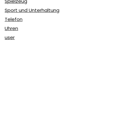
Spielzeug
Sport und Unterhaltung
Telefon
Uhren
user
Über Coupon & More
Als Team von
Coupon & More
verfolgen wir täglich die
Rabatte im Internet und vergleichen die Preise, um die
besten Angebote auf unserer Seite zu teilen.
So erfahren Sie, wo Sie beim Online-Shopping am
vorteilhaftesten einkaufen können und wo die höchsten
Rabatte möglich sind.