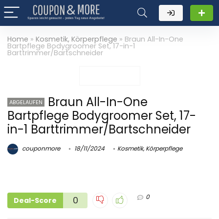
Home
»
Kosmetik, Körperpflege
»
Braun All-In-One
Bartpflege Bodygroomer Set, 17-in-1
Barttrimmer/Bartschneider
Braun All-In-One
ABGELAUFEN
Bartpflege Bodygroomer Set, 17-
in-1 Barttrimmer/Bartschneider
couponmore
18/11/2024
Kosmetik, Körperpflege
0
0
Deal-Score