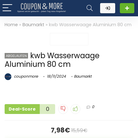
Home
»
Baumarkt
»
kwb Wasserwaage Aluminium 80 cm
kwb Wasserwaage
ABGELAUFEN
Aluminium 80 cm
couponmore
18/11/2024
Baumarkt
0
0
Deal-Score
7,98€
15,59€