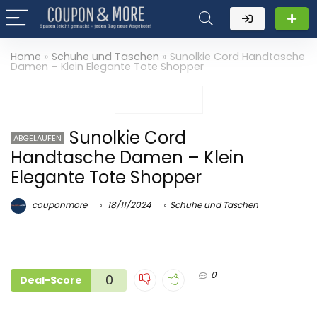
Home
»
Schuhe und Taschen
»
Sunolkie Cord Handtasche
Damen – Klein Elegante Tote Shopper
Sunolkie Cord
ABGELAUFEN
Handtasche Damen – Klein
Elegante Tote Shopper
couponmore
18/11/2024
Schuhe und Taschen
0
0
Deal-Score