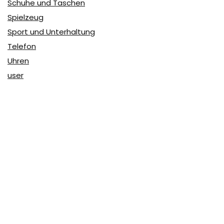
Schuhe und Taschen
Spielzeug
Sport und Unterhaltung
Telefon
Uhren
user
Über Coupon & More
Als Team von
Coupon & More
verfolgen wir täglich die
Rabatte im Internet und vergleichen die Preise, um die
besten Angebote auf unserer Seite zu teilen.
So erfahren Sie, wo Sie beim Online-Shopping am
vorteilhaftesten einkaufen können und wo die höchsten
Rabatte möglich sind.