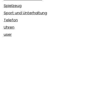
Spielzeug
Sport und Unterhaltung
Telefon
Uhren
user
Über Coupon & More
Als Team von
Coupon & More
verfolgen wir täglich die
Rabatte im Internet und vergleichen die Preise, um die
besten Angebote auf unserer Seite zu teilen.
So erfahren Sie, wo Sie beim Online-Shopping am
vorteilhaftesten einkaufen können und wo die höchsten
Rabatte möglich sind.