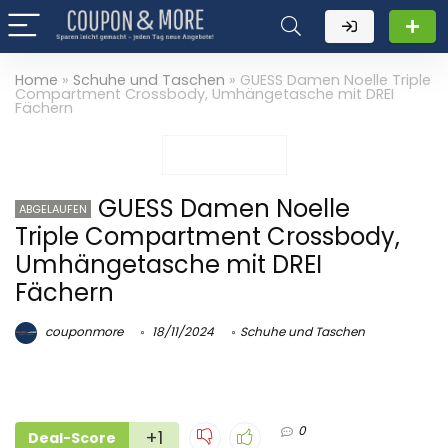
Home
»
Schuhe und Taschen
»
GUESS Damen Noelle Triple
Compartment Crossbody, Umhängetasche mit DREI
Fächern
GUESS Damen Noelle
ABGELAUFEN
Triple Compartment Crossbody,
Umhängetasche mit DREI
Fächern
couponmore
18/11/2024
Schuhe und Taschen
0
+1
Deal-Score