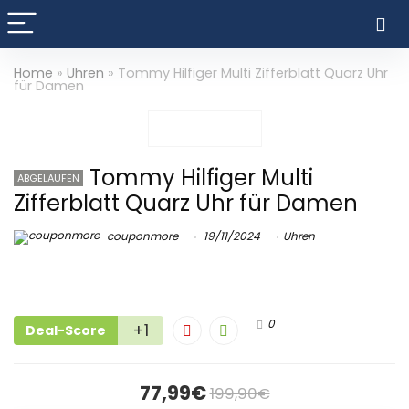
Home
»
Uhren
»
Tommy Hilfiger Multi Zifferblatt Quarz Uhr
für Damen
Tommy Hilfiger Multi
ABGELAUFEN
Zifferblatt Quarz Uhr für Damen
couponmore
19/11/2024
Uhren
0
+1
Deal-Score
77,99€
199,90€