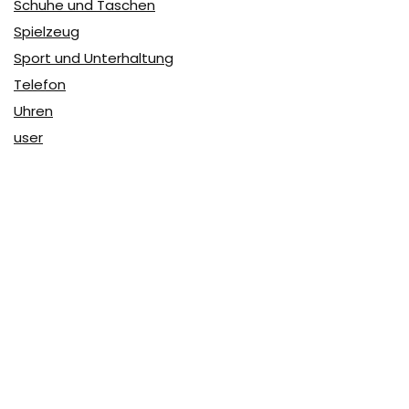
Schuhe und Taschen
Spielzeug
Sport und Unterhaltung
Telefon
Uhren
user
Über Coupon & More
Als Team von
Coupon & More
verfolgen wir täglich die
Rabatte im Internet und vergleichen die Preise, um die
besten Angebote auf unserer Seite zu teilen.
So erfahren Sie, wo Sie beim Online-Shopping am
vorteilhaftesten einkaufen können und wo die höchsten
Rabatte möglich sind.