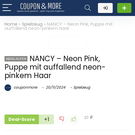
Home
»
Spielzeug
»
NANCY – Neon Pink, Puppe mit
auffallend neon-pinkem Haar
NANCY – Neon Pink,
ABGELAUFEN
Puppe mit auffallend neon-
pinkem Haar
couponmore
20/11/2024
Spielzeug
0
+1
Deal-Score