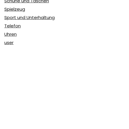
Schuhe und Taschen
Spielzeug
Sport und Unterhaltung
Telefon
Uhren
user
Über Coupon & More
Als Team von
Coupon & More
verfolgen wir täglich die
Rabatte im Internet und vergleichen die Preise, um die
besten Angebote auf unserer Seite zu teilen.
So erfahren Sie, wo Sie beim Online-Shopping am
vorteilhaftesten einkaufen können und wo die höchsten
Rabatte möglich sind.