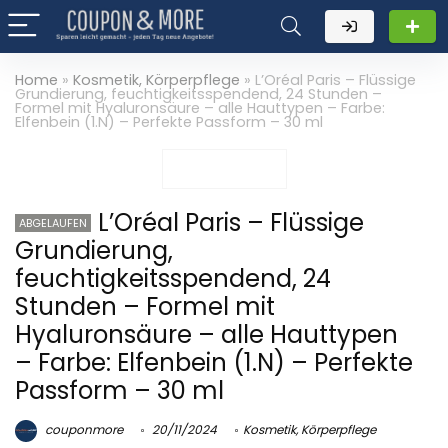
Home
»
Kosmetik, Körperpflege
»
L’Oréal Paris – Flüssige
Grundierung, feuchtigkeitsspendend, 24 Stunden –
Formel mit Hyaluronsäure – alle Hauttypen – Farbe:
Elfenbein (1.N) – Perfekte Passform – 30 ml
L’Oréal Paris – Flüssige
ABGELAUFEN
Grundierung,
feuchtigkeitsspendend, 24
Stunden – Formel mit
Hyaluronsäure – alle Hauttypen
– Farbe: Elfenbein (1.N) – Perfekte
Passform – 30 ml
couponmore
20/11/2024
Kosmetik, Körperpflege