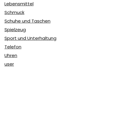
Lebensmittel
Schmuck
Schuhe und Taschen
Spielzeug
Sport und Unterhaltung
Telefon
Uhren
user
Über Coupon & More
Als Team von
Coupon & More
verfolgen wir täglich die
Rabatte im Internet und vergleichen die Preise, um die
besten Angebote auf unserer Seite zu teilen.