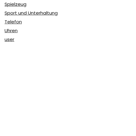
Spielzeug
Sport und Unterhaltung
Telefon
Uhren
user
Über Coupon & More
Als Team von
Coupon & More
verfolgen wir täglich die
Rabatte im Internet und vergleichen die Preise, um die
besten Angebote auf unserer Seite zu teilen.
So erfahren Sie, wo Sie beim Online-Shopping am
vorteilhaftesten einkaufen können und wo die höchsten
Rabatte möglich sind.