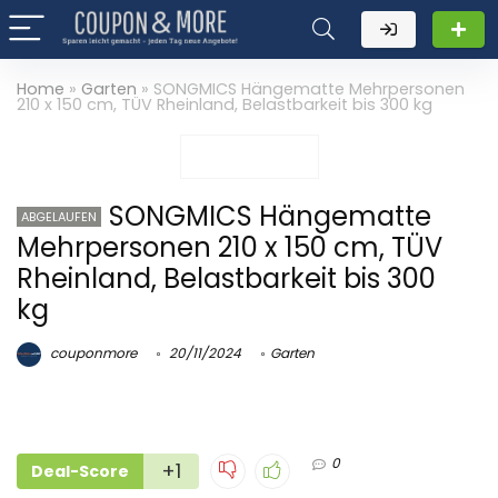
Home
»
Garten
»
SONGMICS Hängematte Mehrpersonen
210 x 150 cm, TÜV Rheinland, Belastbarkeit bis 300 kg
SONGMICS Hängematte
ABGELAUFEN
Mehrpersonen 210 x 150 cm, TÜV
Rheinland, Belastbarkeit bis 300
kg
couponmore
20/11/2024
Garten
0
+1
Deal-Score