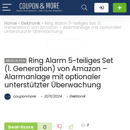
Home
»
Elektronik
»
Ring Alarm 5-teiliges Set (1.
Generation) von Amazon – Alarmanlage mit optionaler
unterstützter Überwachung
Ring Alarm 5-teiliges Set
ABGELAUFEN
(1. Generation) von Amazon –
Alarmanlage mit optionaler
unterstützter Überwachung
couponmore
21/11/2024
Elektronik
0
0
Deal-Score