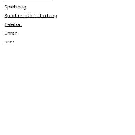
Spielzeug
Sport und Unterhaltung
Telefon
Uhren
user
Über Coupon & More
Als Team von
Coupon & More
verfolgen wir täglich die
Rabatte im Internet und vergleichen die Preise, um die
besten Angebote auf unserer Seite zu teilen.
So erfahren Sie, wo Sie beim Online-Shopping am
vorteilhaftesten einkaufen können und wo die höchsten
Rabatte möglich sind.