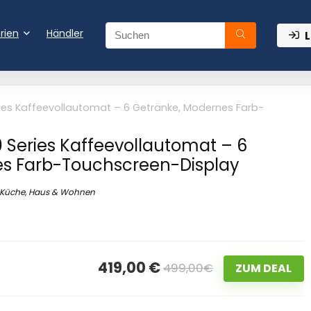
rien
Händler
L
eries Kaffeevollautomat – 6 Getränke, Modernes Farb-
0 Series Kaffeevollautomat – 6
es Farb-Touchscreen-Display
Küche, Haus & Wohnen
419,00 €
499,00€
ZUM DEAL