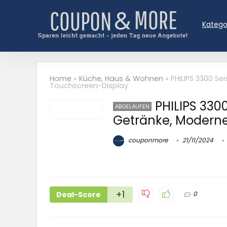
Katego
Home
»
Küche, Haus & Wohnen
»
PHILIPS 3300 S
Touchscreen-Display
PHILIPS 330
ABGELAUFEN
Getränke, Modern
couponmore
21/11/2024
+1
Deal-Score
0