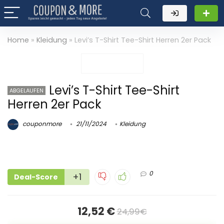
Home
»
Kleidung
»
Levi’s T-Shirt Tee-Shirt Herren 2er Pack
Levi’s T-Shirt Tee-Shirt
ABGELAUFEN
Herren 2er Pack
couponmore
21/11/2024
Kleidung
0
+1
Deal-Score
12,52 €
24,99€