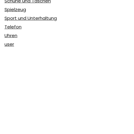
Schuhe und Taschen
Spielzeug
Sport und Unterhaltung
Telefon
Uhren
user
Über Coupon & More
Als Team von
Coupon & More
verfolgen wir täglich die
Rabatte im Internet und vergleichen die Preise, um die
besten Angebote auf unserer Seite zu teilen.
So erfahren Sie, wo Sie beim Online-Shopping am
vorteilhaftesten einkaufen können und wo die höchsten
Rabatte möglich sind.