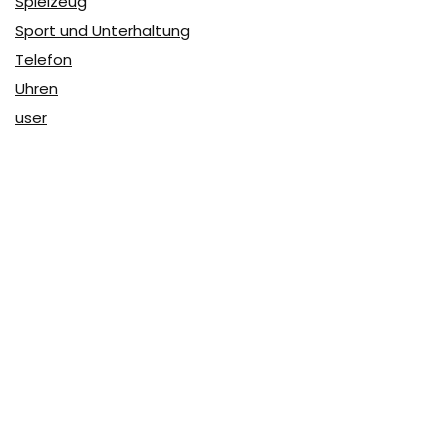
Spielzeug
Sport und Unterhaltung
Telefon
Uhren
user
Über Coupon & More
Als Team von
Coupon & More
verfolgen wir täglich die
Rabatte im Internet und vergleichen die Preise, um die
besten Angebote auf unserer Seite zu teilen.
So erfahren Sie, wo Sie beim Online-Shopping am
vorteilhaftesten einkaufen können und wo die höchsten
Rabatte möglich sind.