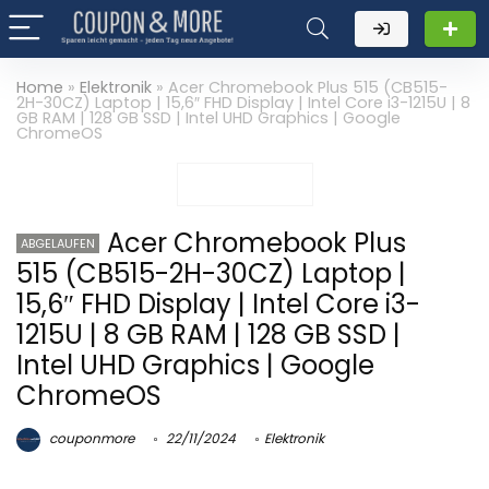
Home
»
Elektronik
»
Acer Chromebook Plus 515 (CB515-
2H-30CZ) Laptop | 15,6″ FHD Display | Intel Core i3-1215U | 8
GB RAM | 128 GB SSD | Intel UHD Graphics | Google
ChromeOS
Acer Chromebook Plus
ABGELAUFEN
515 (CB515-2H-30CZ) Laptop |
15,6″ FHD Display | Intel Core i3-
1215U | 8 GB RAM | 128 GB SSD |
Intel UHD Graphics | Google
ChromeOS
couponmore
22/11/2024
Elektronik