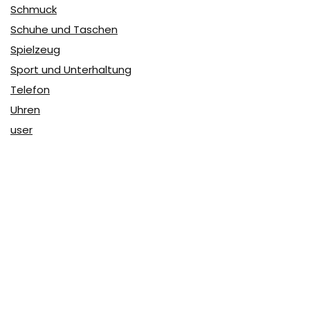
Schmuck
Schuhe und Taschen
Spielzeug
Sport und Unterhaltung
Telefon
Uhren
user
Über Coupon & More
Als Team von
Coupon & More
verfolgen wir täglich die
Rabatte im Internet und vergleichen die Preise, um die
besten Angebote auf unserer Seite zu teilen.
So erfahren Sie, wo Sie beim Online-Shopping am
vorteilhaftesten einkaufen können und wo die höchsten