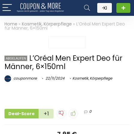
Home
»
Kosmetik, Körperpflege
»
L’Oréal Men Expert Deo
für Männer, 6×150ml
L’Oréal Men Expert Deo für
ABGELAUFEN
Männer, 6×150ml
couponmore
22/11/2024
Kosmetik, Körperpflege
0
+1
Deal-Score