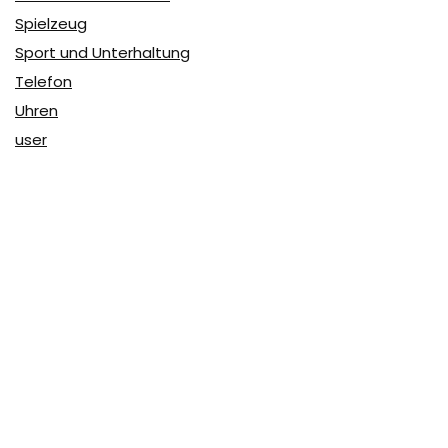
Spielzeug
Sport und Unterhaltung
Telefon
Uhren
user
Über Coupon & More
Als Team von
Coupon & More
verfolgen wir täglich die
Rabatte im Internet und vergleichen die Preise, um die
besten Angebote auf unserer Seite zu teilen.
So erfahren Sie, wo Sie beim Online-Shopping am
vorteilhaftesten einkaufen können und wo die höchsten
Rabatte möglich sind.