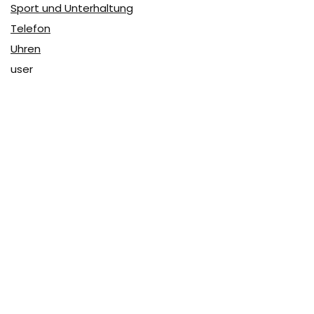
Sport und Unterhaltung
Telefon
Uhren
user
Über Coupon & More
Als Team von
Coupon & More
verfolgen wir täglich die
Rabatte im Internet und vergleichen die Preise, um die
besten Angebote auf unserer Seite zu teilen.
So erfahren Sie, wo Sie beim Online-Shopping am
vorteilhaftesten einkaufen können und wo die höchsten
Rabatte möglich sind.