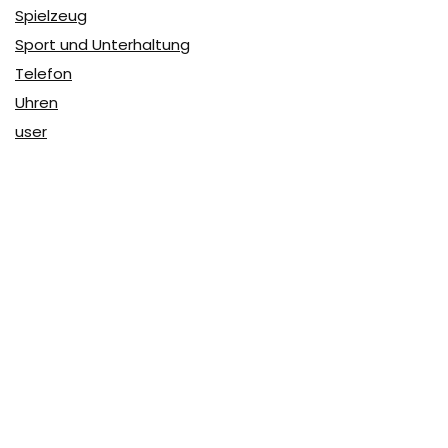
Spielzeug
Sport und Unterhaltung
Telefon
Uhren
user
Über Coupon & More
Als Team von
Coupon & More
verfolgen wir täglich die
Rabatte im Internet und vergleichen die Preise, um die
besten Angebote auf unserer Seite zu teilen.
So erfahren Sie, wo Sie beim Online-Shopping am
vorteilhaftesten einkaufen können und wo die höchsten
Rabatte möglich sind.