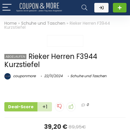
Home
»
Schuhe und Taschen
»
Rieker Herren F3944
Kurzstiefel
Rieker Herren F3944
ABGELAUFEN
Kurzstiefel
couponmore
22/11/2024
Schuhe und Taschen
0
+1
Deal-Score
39,20 €
89,95€