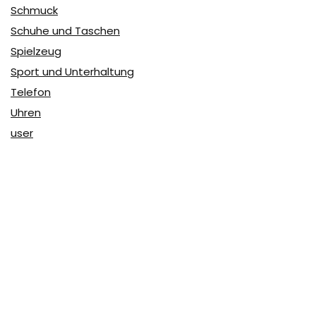
Schmuck
Schuhe und Taschen
Spielzeug
Sport und Unterhaltung
Telefon
Uhren
user
Über Coupon & More
Als Team von
Coupon & More
verfolgen wir täglich die
Rabatte im Internet und vergleichen die Preise, um die
besten Angebote auf unserer Seite zu teilen.
So erfahren Sie, wo Sie beim Online-Shopping am
vorteilhaftesten einkaufen können und wo die höchsten